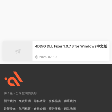
4DDiG DLL Fixer 1.0.7.3 for Windows中文版
2025-07-19
獅子座 - 分享世間的美好
關于我們
-
免責聲明
-
隐私政策
-
服務協議
-
聯系我們
最新發布
-
熱門标簽
-
會員介紹
-
廣告服務
-
網站地圖