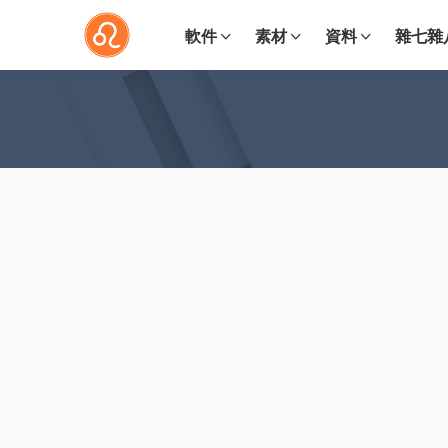
軟件
素材
資料
雜七雜