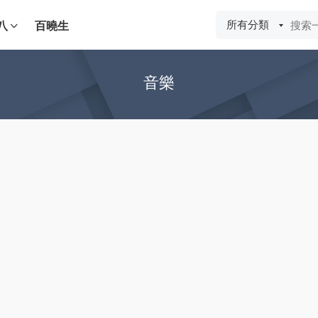
所有分類
八
百曉生
音樂