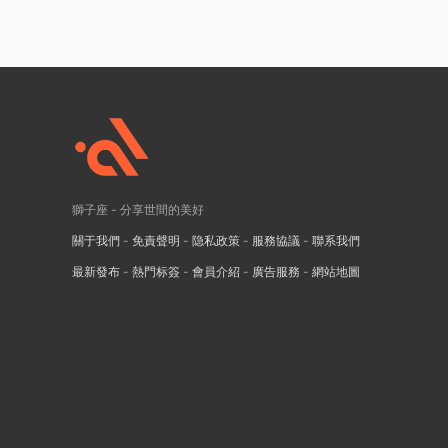
獅子座 - 分享世間的美好
關于我們
-
免責聲明
-
隐私政策
-
服務協議
-
聯系我們
最新發布
-
熱門标簽
-
會員介紹
-
廣告服務
-
網站地圖