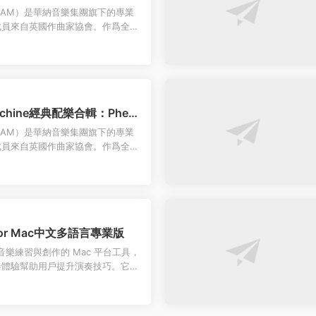
（簡稱AM）是華納音樂集團旗下的專業
成員來自英國作曲家協會。作爲全球
，他們以獨特的創作風格在電...
achine經典配樂合輯：Phen
（簡稱AM）是華納音樂集團旗下的專業
成員來自英國作曲家協會。作爲全球
，他們以獨特的創作風格在電...
.8 for Mac中文多語言專業版
注于音樂練習與創作的 Mac 平台工具，
奏體驗幫助用戶提升演奏技巧。它提
闆​（如爵士...