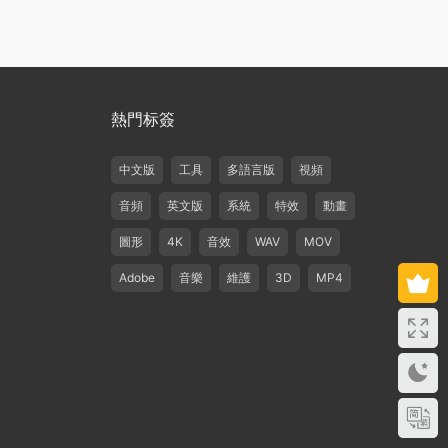
熱門标簽
中文版
工具
多語言版
視頻
音頻
英文版
系統
特效
動畫
圖形
4K
音效
WAV
MOV
Adobe
音樂
維護
3D
MP4