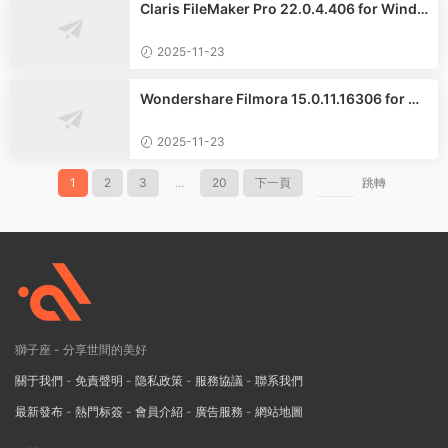
Claris FileMaker Pro 22.0.4.406 for Windo
ws中文專業版
2025-11-23
Wondershare Filmora 15.0.11.16306 for Wi
ndows繁體中文版
2025-11-23
1
2
3
...
20
下一頁
跳轉
獅子座 - 分享世間的美好
關于我們
-
免責聲明
-
隐私政策
-
服務協議
-
聯系我們
最新發布
-
熱門标簽
-
會員介紹
-
廣告服務
-
網站地圖