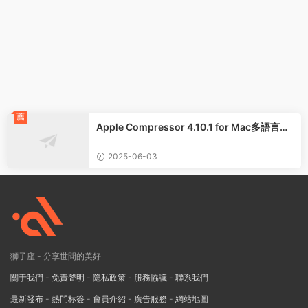
薦
Apple Compressor 4.10.1 for Mac多語言正
式版
2025-06-03
獅子座 - 分享世間的美好
關于我們
-
免責聲明
-
隐私政策
-
服務協議
-
聯系我們
最新發布
-
熱門标簽
-
會員介紹
-
廣告服務
-
網站地圖