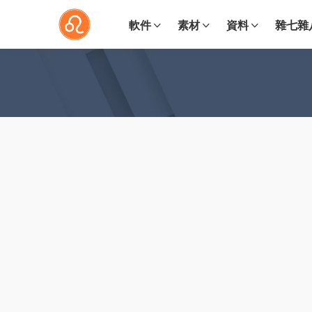
軟件
素材
資料
雜七雜