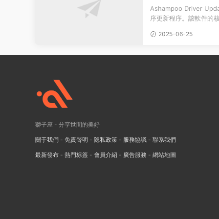
s中文版
Ashampoo Driver
序更新程序。該軟件的
精準識别并分析當前安裝的
2025-06-25
獅子座 - 分享世間的美好
關于我們
-
免責聲明
-
隐私政策
-
服務協議
-
聯系我們
最新發布
-
熱門标簽
-
會員介紹
-
廣告服務
-
網站地圖