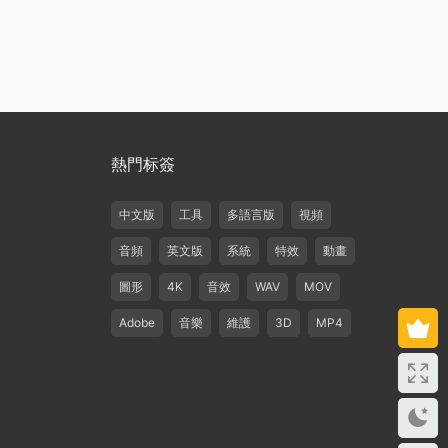
熱門标簽
中文版
工具
多語言版
視頻
音頻
英文版
系統
特效
動畫
圖形
4K
音效
WAV
MOV
Adobe
音樂
維護
3D
MP4