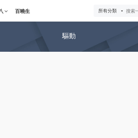
所有分類
八
百曉生
驅動