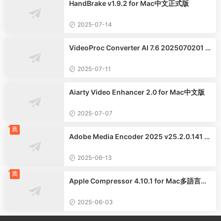
HandBrake v1.9.2 for Mac中文正式版
2025-07-14
VideoProc Converter AI 7.6 2025070201 f
or Mac中文版
2025-07-11
Aiarty Video Enhancer 2.0 for Mac中文版
2025-07-07
薦
Adobe Media Encoder 2025 v25.2.0.141 fo
r Windows x64中文版
2025-06-13
薦
Apple Compressor 4.10.1 for Mac多語言正
式版
2025-06-03