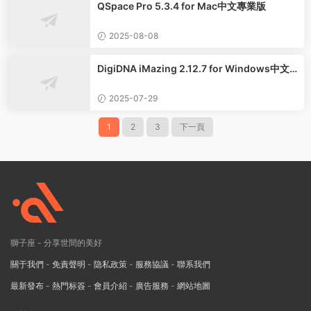
QSpace Pro 5.3.4 for Mac中文專業版
2025-08-08
DigiDNA iMazing 2.12.7 for Windows中文
版
2025-07-29
1
2
3
下一頁
獅子座 - 分享世間的美好
關于我們
-
免責聲明
-
隐私政策
-
服務協議
-
聯系我們
最新發布
-
熱門标簽
-
會員介紹
-
廣告服務
-
網站地圖