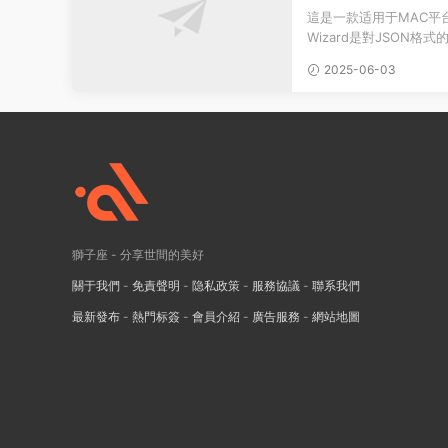
這是一款适用于MAC平台
Wizard是對JSON
檢查錯誤和疏漏的好助手，JS
2025-06-03
獅子座 - 分享世間的美好
關于我們
-
免責聲明
-
隐私政策
-
服務協議
-
聯系我們
最新發布
-
熱門标簽
-
會員介紹
-
廣告服務
-
網站地圖