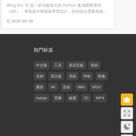
版
Wing Pro 10 是一款功能強大的 Python 集成開發環境
（IDE），專爲提升開發效率而設計，特别适合需要高效編
寫、調試和測試代碼的開發者。 通過智能...
2025-05-29
熱門标簽
中文版
工具
多語言版
視頻
音頻
英文版
系統
特效
動畫
圖形
4K
音效
WAV
MOV
Adobe
音樂
維護
3D
MP4