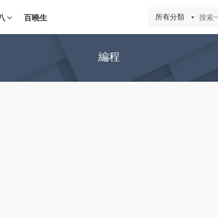
所有分類
八
百曉生
編程