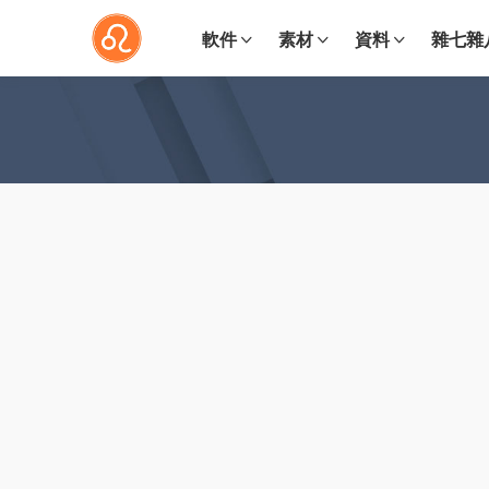
軟件
素材
資料
雜七雜