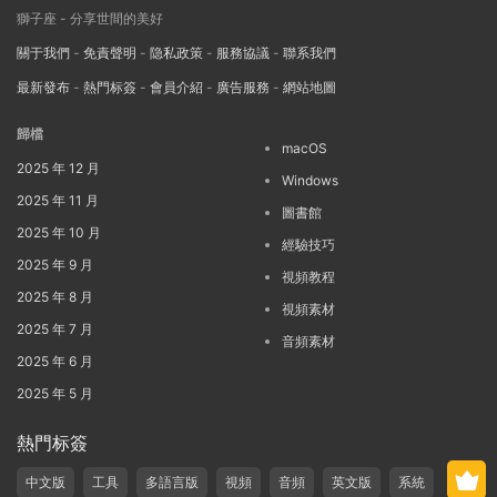
獅子座 - 分享世間的美好
關于我們
-
免責聲明
-
隐私政策
-
服務協議
-
聯系我們
最新發布
-
熱門标簽
-
會員介紹
-
廣告服務
-
網站地圖
歸檔
macOS
2025 年 12 月
Windows
2025 年 11 月
圖書館
2025 年 10 月
經驗技巧
2025 年 9 月
視頻教程
2025 年 8 月
視頻素材
2025 年 7 月
音頻素材
2025 年 6 月
2025 年 5 月
熱門标簽
中文版
工具
多語言版
視頻
音頻
英文版
系統