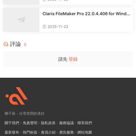
Claris FileMaker Pro 22.0.4.406 for Windo
ws中文專業版
2025-11-23
評論
0
請先
登錄
獅子座 - 分享世間的美好
關于我們
-
免責聲明
-
隐私政策
-
服務協議
-
聯系我們
最新發布
-
熱門标簽
-
會員介紹
-
廣告服務
-
網站地圖