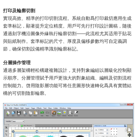
​打印及輪廓切割​
實現高效、精準的打印切割流程。系統自動爲打印裁切應用生成
套準标記，顯著提升定位精度。用戶可先行打印設計圖稿，随後
通過刻字機沿圖像外緣執行輪廓切割——此流程尤其适用于貼花
與貼紙制作。套準标記的尺寸、厚度及偏移參數均可自定義調
節，确保切割設備精準識别輪廓标記。
​分層操作管理​
通過多層架構輕松構建複雜設計，支持對象編組以層級化控制顯
示順序。分層管理賦予用戶更強大的對象組織、編輯及切割流程
控制能力。啓用陰影層功能可将任意圖形快速轉化爲具有實體結
構的可切割陰影輪廓。