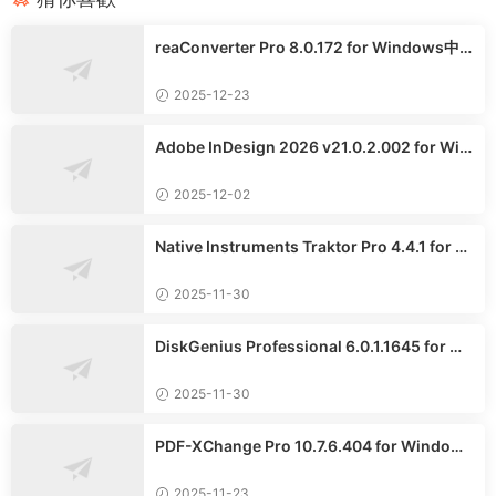
reaConverter Pro 8.0.172 for Windows中
文多語言專業版
2025-12-23
Adobe InDesign 2026 v21.0.2.002 for Win
dows中文版
2025-12-02
Native Instruments Traktor Pro 4.4.1 for W
indows英文專業版
2025-11-30
DiskGenius Professional 6.0.1.1645 for Wi
ndows英文專業版
2025-11-30
PDF-XChange Pro 10.7.6.404 for Windows
中文專業版
2025-11-23