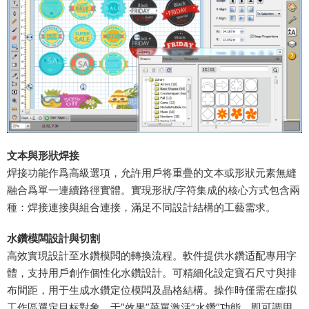
文本與形狀焊接​
焊接功能作爲高級選項，允許用戶将重疊的文本或形狀元素無縫
融合爲單一連續路徑實體。實現形狀/字符集成的核心方式包含兩
種：焊接連接與組合連接，滿足不同設計結構的工藝需求。
​水鑽模闆設計與切割​
高效實現設計至水鑽模闆的轉換流程。軟件提供水鑽适配專用字
體，支持用戶創作個性化水鑽設計。可精細化設定寶石尺寸與排
布間距，用于生成水鑽定位模闆及晶格結構。操作時僅需在虛拟
工作區選定目标對象，于”效果”菜單激活”水鑽”功能，即可調用