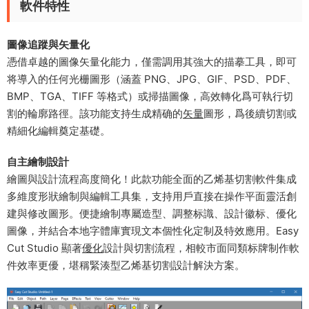
軟件特性
圖像追蹤與矢量化​
憑借卓越的圖像矢量化能力，僅需調用其強大的描摹工具，即可
将導入的任何光栅圖形（涵蓋 PNG、JPG、GIF、PSD、PDF、
BMP、TGA、TIFF 等格式）或掃描圖像，高效轉化爲可執行切
割的輪廓路徑。該功能支持生成精确的
矢量
圖形，爲後續切割或
精細化編輯奠定基礎。
​自主繪制設計​
繪圖與設計流程高度簡化！此款功能全面的乙烯基切割軟件集成
多維度形狀繪制與編輯工具集，支持用戶直接在操作平面靈活創
建與修改圖形。便捷繪制專屬造型、調整标識、設計徽标、優化
圖像，并結合本地字體庫實現文本個性化定制及特效應用。Easy
Cut Studio 顯著
優化
設計與切割流程，相較市面同類标牌制作軟
件效率更優，堪稱緊湊型乙烯基切割設計解決方案。