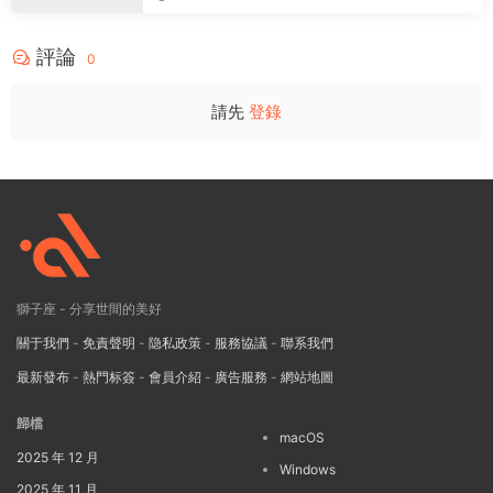
評論
0
請先
登錄
獅子座 - 分享世間的美好
關于我們
-
免責聲明
-
隐私政策
-
服務協議
-
聯系我們
最新發布
-
熱門标簽
-
會員介紹
-
廣告服務
-
網站地圖
歸檔
macOS
2025 年 12 月
Windows
2025 年 11 月