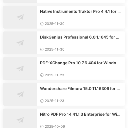
Native Instruments Traktor Pro 4.4.1 for W
indows英文專業版
2025-11-30
DiskGenius Professional 6.0.1.1645 for Wi
ndows英文專業版
2025-11-30
PDF-XChange Pro 10.7.6.404 for Windows
中文專業版
2025-11-23
Wondershare Filmora 15.0.11.16306 for Wi
ndows繁體中文版
2025-11-23
Nitro PDF Pro 14.41.1.3 Enterprise for Wind
ows x64英文版
2025-10-09