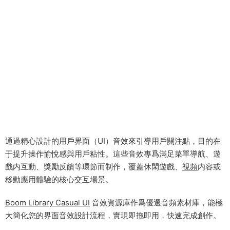
通過精心設計的用戶界面（UI）音效來引導用戶關注點，目的在
于提升操作愉悅感與用戶粘性。這些音效專爲滿足菜單導航、遊
戲内互動、獎勵反饋等環節而制作，覆蓋休閑遊戲、
視頻
内容或
移動應用體驗的核心交互場景。
Boom Library Casual UI
音效資源庫作爲優選音頻素材庫，能極
大簡化您的界面音效設計流程，實現即拖即用，快速完成創作。