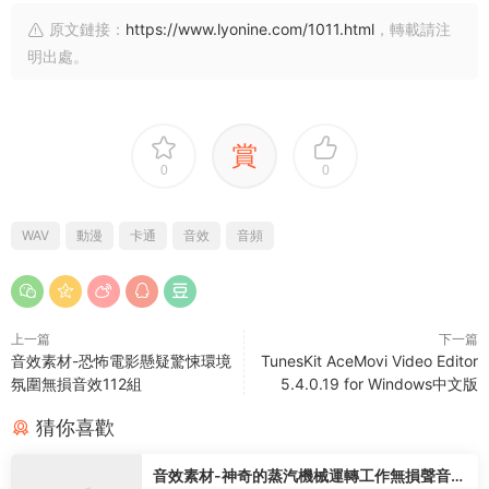
原文鏈接：
https://www.lyonine.com/1011.html
，轉載請注
明出處。
賞
0
0
WAV
動漫
卡通
音效
音頻
上一篇
下一篇
音效素材-恐怖電影懸疑驚悚環境
TunesKit AceMovi Video Editor
氛圍無損音效112組
5.4.0.19 for Windows中文版
猜你喜歡
音效素材-神奇的蒸汽機械運轉工作無損聲音特