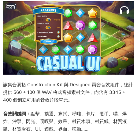
該集合囊括 Construction Kit 與 Designed 兩套音效組件，總計
提供 560 + 100 個 WAV 格式音頻素材文件，内含有 3345 +
400 個獨立可用的音效片段單元。
音效關鍵詞：
點擊、撲通、擦拭、呼嘯、卡片、硬币、噗、爆
炸、沖擊、閃光、嘎嘎聲、效果、材質木頭、材質紙、材質液
體、材質岩石、UI、遊戲、界面、移動……