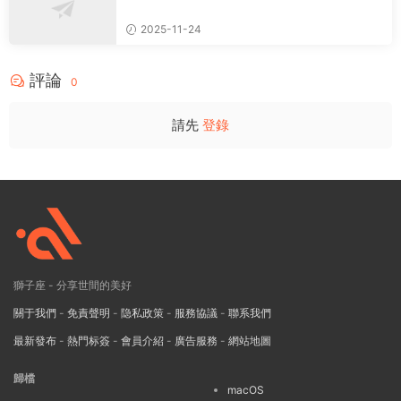
音效4594種
2025-11-24
評論
0
請先
登錄
獅子座 - 分享世間的美好
關于我們
-
免責聲明
-
隐私政策
-
服務協議
-
聯系我們
最新發布
-
熱門标簽
-
會員介紹
-
廣告服務
-
網站地圖
歸檔
macOS