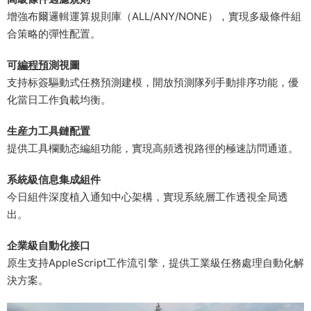
增強布爾邏輯運算規則庫（ALL/ANY/NONE），實現多級條件組
合策略的彈性配置。
​可
編程預
測視圖​
支持标簽驅動式任務預測建模，開放預測隊列手動排序功能，優
化當日工作負載均衡。
​生産力工具鏈配置​
提供工具欄動态編組功能，實現高頻透視路徑的極速訪問通道。
​系統級信息集成組件​
今日組件深度植入通知中心架構，實現系統層工作透視全局透
出。
​企業級自動化接口​
原生支持AppleScript工作流引擎，提供工業級任務處理自動化解
決方案。