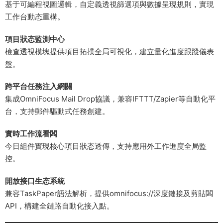
基于可編程視圖邏輯，自定義透視篩選項與數據呈現規則，實現
工作台動态重構。
​項目狀态監測中心​
檢查透視模塊提供項目拓撲全局可視化，建立量化進度跟蹤儀表
盤。
​跨平台任務注入網關​
集成OmniFocus Mail Drop協議，兼容IFTTT/Zapier等自動化平
台，支持郵件驅動式任務創建。
​實時工作流看闆​
今日組件實現核心項目狀态透傳，支持應用外工作進度全局監
控。
​開放接口生态系統​
兼容TaskPaper語法解析，提供omnifocus://深度鏈接及剪貼闆
API，構建全鏈路自動化接入點。