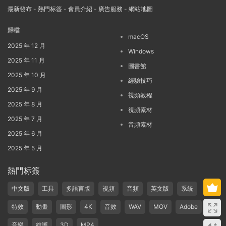
最新發布
-
熱門标簽
-
會員介紹
-
廣告服務
-
網站地圖
歸檔
macOS
2025 年 12 月
Windows
2025 年 11 月
圖書館
2025 年 10 月
經驗技巧
2025 年 9 月
視頻教程
2025 年 8 月
視頻素材
2025 年 7 月
音頻素材
2025 年 6 月
2025 年 5 月
熱門标簽
中文版
工具
多語言版
視頻
音頻
英文版
系統
特效
動畫
圖形
4K
音效
WAV
MOV
Adobe
音樂
維護
3D
MP4