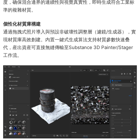
度，确保混合邊界的連續性與視覺真實性，即時生成符合工業标
準的複雜材質。
​個性化材質庫構建​
通過拖拽式照片導入與預設非破壞性調整層（濾鏡/生成器），實
現材質庫高效創建。内置一鍵式生成算法支持材質參數快速叠
代，産出資産可直接無縫傳輸至Substance 3D Painter/Stager
工作流。