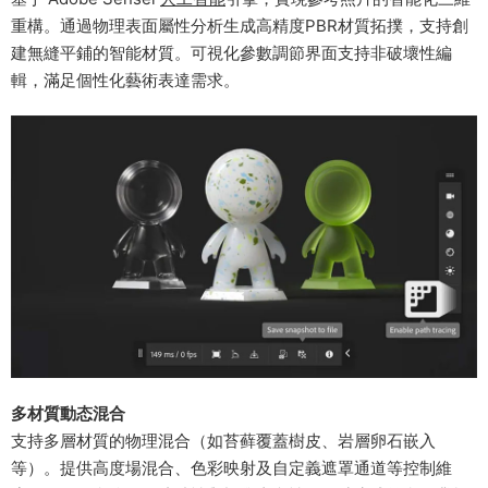
重構。通過物理表面屬性分析生成高精度PBR材質拓撲，支持創
建無縫平鋪的智能材質。可視化參數調節界面支持非破壞性編
輯，滿足個性化藝術表達需求。
​多材質動态混合​
支持多層材質的物理混合（如苔藓覆蓋樹皮、岩層卵石嵌入
等）。提供高度場混合、色彩映射及自定義遮罩通道等控制維