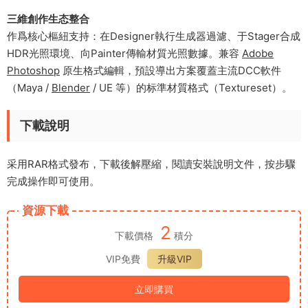
​三維創作生态整合​
作爲核心樞紐支持：在Designer執行生成器過濾、于Stager合成
HDR光照環境、向Painter傳輸材質光照數據。兼容
Adobe
Photoshop
原生格式編輯，預設導出方案覆蓋主流DCC軟件
（Maya /
Blender
/ UE 等）的标準材質格式（Textureset）。
下載說明
采用RAR格式發布，下載後解壓縮，閱讀安裝說明文件，按步驟
完成操作即可使用。
資源下載
2
下載價格
積分
VIP免費
升級VIP
立即購買