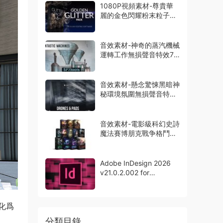
1080P視頻素材-尊貴華
麗的金色閃耀粉末粒子特
效動畫14組
音效素材-神奇的蒸汽機械
運轉工作無損聲音特效73
種
音效素材-懸念驚悚黑暗神
秘環境氛圍無損聲音特效
165組
音效素材-電影級科幻史詩
魔法賽博朋克戰争格鬥無
損聲音12套
Adobe InDesign 2026
v21.0.2.002 for
Windows中文版
化爲
分類目錄