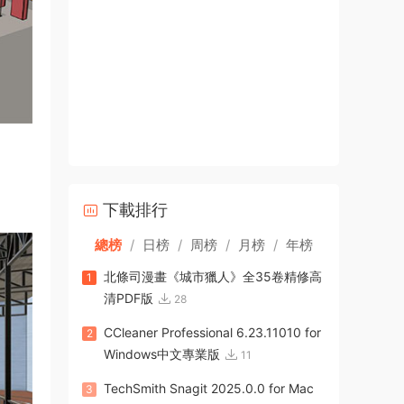
下載排行
總榜
/
日榜
/
周榜
/
月榜
/
年榜
北條司漫畫《城市獵人》全35卷精修高
1
清PDF版
28
CCleaner Professional 6.23.11010 for
2
Windows中文專業版
11
TechSmith Snagit 2025.0.0 for Mac
3