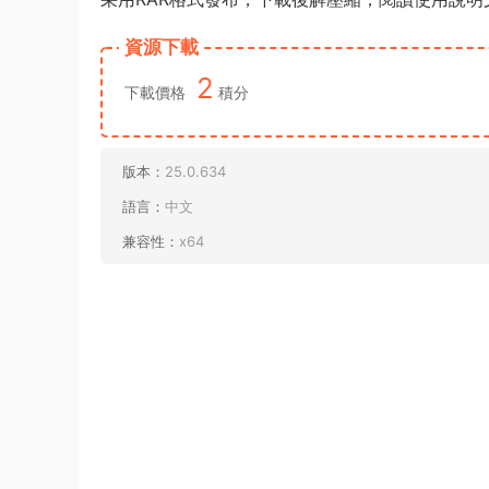
資源下載
2
下載價格
積分
版本：
25.0.634
語言：
中文
兼容性：
x64