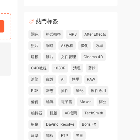
熱門标簽
調色
格式轉換
MP3
After Effects
照片
網絡
AE教程
優化
效率
建模
膠片
文件管理
Cinema 4D
C4D教程
1080P
清理
剪輯
渲染
磁盤
AI
轉場
RAW
PDF
雜志
插件
筆記
軟件應用
備份
編碼
電子書
Maxon
辦公
編輯器
排版
AE模闆
TechSmith
摳像
DaVinci Resolve
Boris FX
建築
編程
FTP
矢量