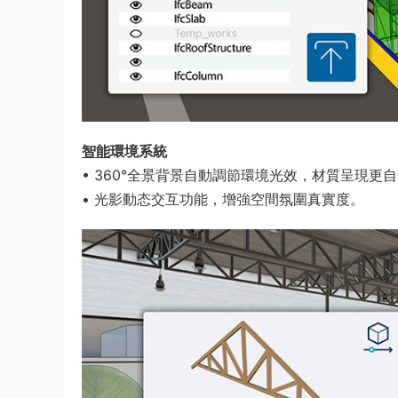
​智能
環境系統​
• 360°全景背景自動調節環境光效，材質呈現更
• 光影動态交互功能，增強空間氛圍真實度。