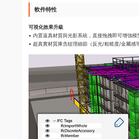
軟件特性
可視化效果升級​
• 内置逼真材質與光影系統，直接拖拽即可增強模
• 超真實材質庫含紋理細節（反光/粗糙度/金屬