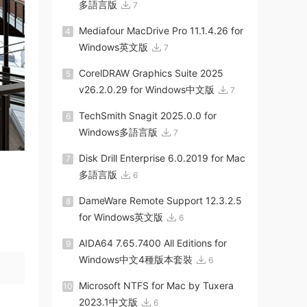
多語言版
7
Mediafour MacDrive Pro 11.1.4.26 for
4
Windows英文版
7
CorelDRAW Graphics Suite 2025
5
v26.2.0.29 for Windows中文版
7
TechSmith Snagit 2025.0.0 for
6
Windows多語言版
7
Disk Drill Enterprise 6.0.2019 for Mac
7
多語言版
6
DameWare Remote Support 12.3.2.5
8
for Windows英文版
6
AIDA64 7.65.7400 All Editions for
9
Windows中文4種版本套裝
6
Microsoft NTFS for Mac by Tuxera
10
2023.1中文版
6