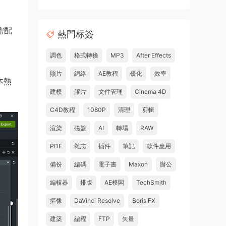
需配
熱門标簽
調色
格式轉換
MP3
After Effects
照片
網絡
AE教程
優化
效率
本熱
建模
膠片
文件管理
Cinema 4D
C4D教程
1080P
清理
剪輯
渲染
磁盤
AI
轉場
RAW
PDF
雜志
插件
筆記
軟件應用
備份
編碼
電子書
Maxon
辦公
編輯器
排版
AE模闆
TechSmith
摳像
DaVinci Resolve
Boris FX
建築
編程
FTP
矢量