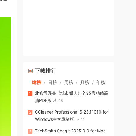
下載排行
總榜
/
日榜
/
周榜
/
月榜
/
年榜
北條司漫畫《城市獵人》全35卷精修高
1
清PDF版
28
CCleaner Professional 6.23.11010 for
2
Windows中文專業版
11
TechSmith Snagit 2025.0.0 for Mac
3