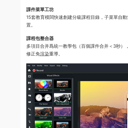
​課件菜單工坊​
15套教育模闆快速創建分級課程目錄，子菜單自動索
置。
​課程包整合器​
多項目合并爲統一教學包（百個課件合并＜3秒）
修正免
渲染
重導。