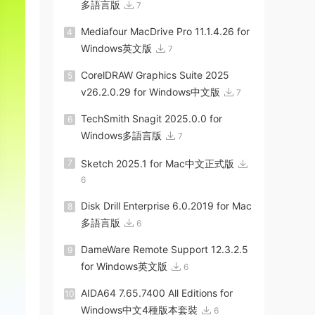
多語言版
7
Mediafour MacDrive Pro 11.1.4.26 for
4
Windows英文版
7
CorelDRAW Graphics Suite 2025
5
v26.2.0.29 for Windows中文版
7
TechSmith Snagit 2025.0.0 for
6
Windows多語言版
7
7
Sketch 2025.1 for Mac中文正式版
6
Disk Drill Enterprise 6.0.2019 for Mac
8
多語言版
6
DameWare Remote Support 12.3.2.5
9
for Windows英文版
6
AIDA64 7.65.7400 All Editions for
10
Windows中文4種版本套裝
6