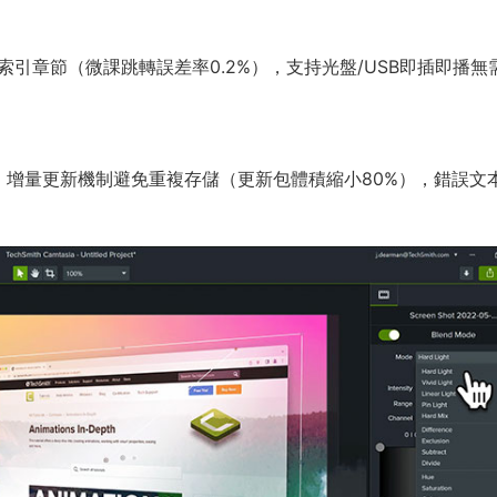
引章節（微課跳轉誤差率0.2%），支持光盤/USB即插即播無
，增量更新機制避免重複存儲（更新包體積縮小80%），錯誤文