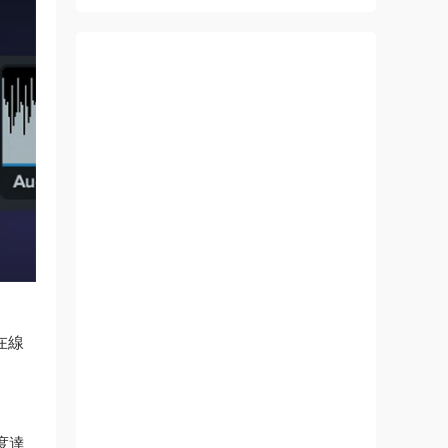
在線
度達