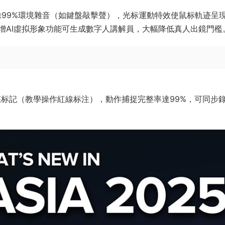
除99%環境雜音（如鍵盤敲擊聲），光标運動特效使鼠标軌迹呈
增AI虛拟形象功能可生成數字人講解員，大幅降低真人出鏡門檻
态标記（教學操作紅線标注），動作捕捉完整率達99%，可同步