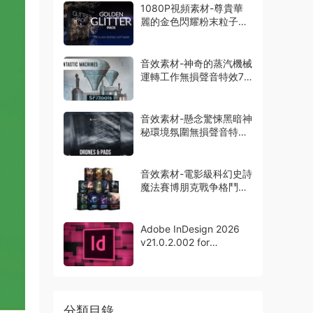
1080P視頻素材-尊貴華
麗的金色閃耀粉末粒子特
效動畫14組
音效素材-神奇的蒸汽機械
運轉工作無損聲音特效73
種
音效素材-懸念驚悚黑暗神
秘環境氛圍無損聲音特效
165組
音效素材-電影級科幻史詩
魔法賽博朋克戰争格鬥無
損聲音12套
Adobe InDesign 2026
v21.0.2.002 for
Windows中文版
分類目錄