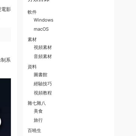
現電影
軟件
。
Windows
macOS
素材
視頻素材
音頻素材
錄制系
資料
圖書館
經驗技巧
視頻教程
雜七雜八
美食
旅行
百曉生