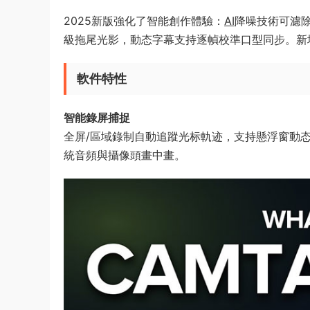
2025新版強化了智能創作體驗：
AI
降噪技術可濾
級拖尾光影，動态字幕支持逐幀校準口型同步。新
軟件特性
智能錄屏捕捉​
全屏/區域錄制自動追蹤光标軌迹，支持懸浮窗動
統音頻與攝像頭畫中畫。