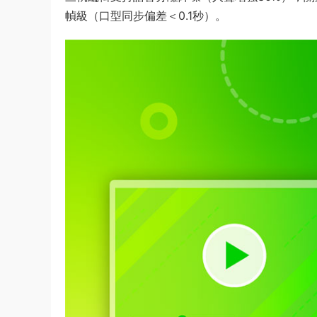
幀級（口型同步偏差＜0.1秒）。