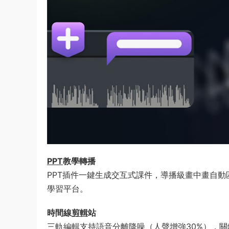
​PPT
教學轉播​
PPT插件一鍵生成交互式課件，導播級畫中畫自動
學習平台。
​時間線
剪輯
站​
三軌編輯支持語音分離降噪（人聲增強30%），關鍵