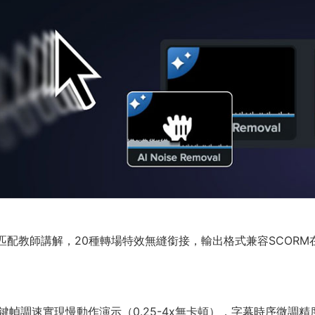
匹配教師講解，20種轉場特效無縫銜接，輸出格式兼容SCORM
幀調速實現慢動作演示（0.25-4x無卡頓），字幕時序微調精