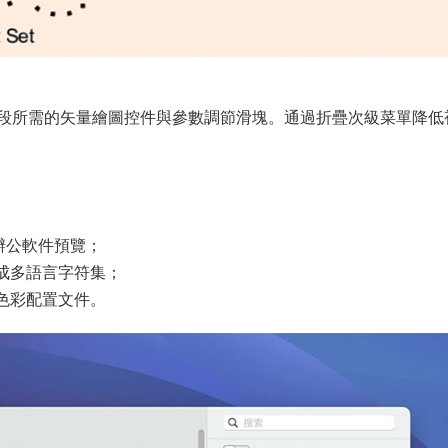
段所需的矢量繪圖控件與參數調節滑塊。通過折疊次級菜單降低
s等辦公軟件預覽；
量生成多語言字符集；
匹配色彩配置文件。