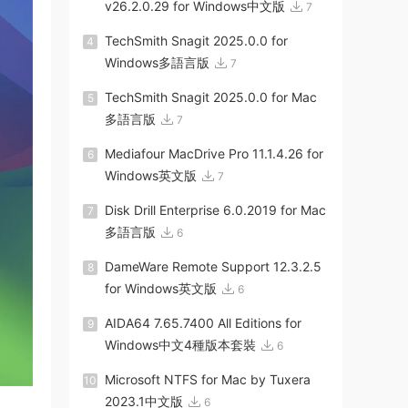
v26.2.0.29 for Windows中文版
7
TechSmith Snagit 2025.0.0 for
4
Windows多語言版
7
TechSmith Snagit 2025.0.0 for Mac
5
多語言版
7
Mediafour MacDrive Pro 11.1.4.26 for
6
Windows英文版
7
Disk Drill Enterprise 6.0.2019 for Mac
7
多語言版
6
DameWare Remote Support 12.3.2.5
8
for Windows英文版
6
AIDA64 7.65.7400 All Editions for
9
Windows中文4種版本套裝
6
Microsoft NTFS for Mac by Tuxera
10
2023.1中文版
6