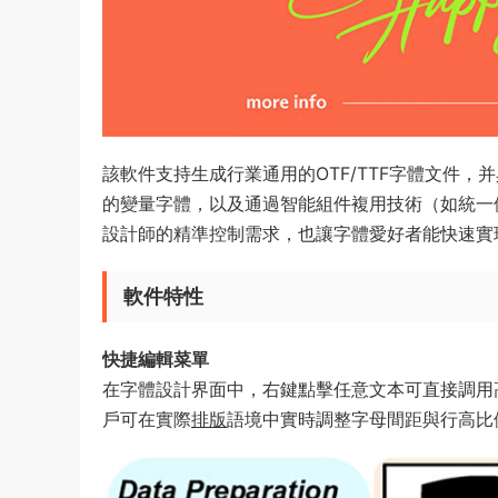
該軟件支持生成行業通用的OTF/TTF字體文件
的變量字體，以及通過智能組件複用技術（如統一
設計師的精準控制需求，也讓字體愛好者能快速實
軟件特性
快捷編輯菜單​
在字體設計界面中，右鍵點擊任意文本可直接調用
戶可在實際
排版
語境中實時調整字母間距與行高比