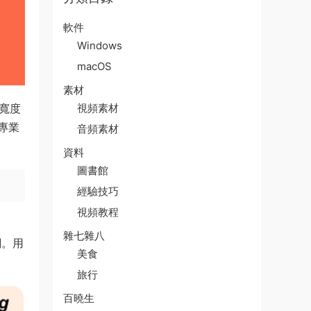
軟件
Windows
macOS
素材
視頻素材
寬度
專業
音頻素材
資料
圖書館
經驗技巧
視頻教程
雜七雜八
闆。用
美食
旅行
百曉生