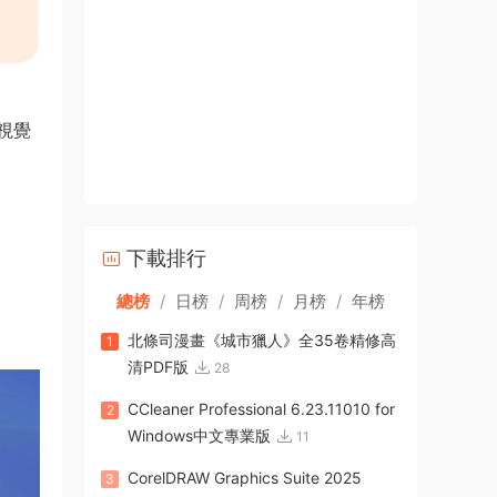
視覺
下載排行
總榜
/
日榜
/
周榜
/
月榜
/
年榜
北條司漫畫《城市獵人》全35卷精修高
1
清PDF版
28
CCleaner Professional 6.23.11010 for
2
Windows中文專業版
11
CorelDRAW Graphics Suite 2025
3