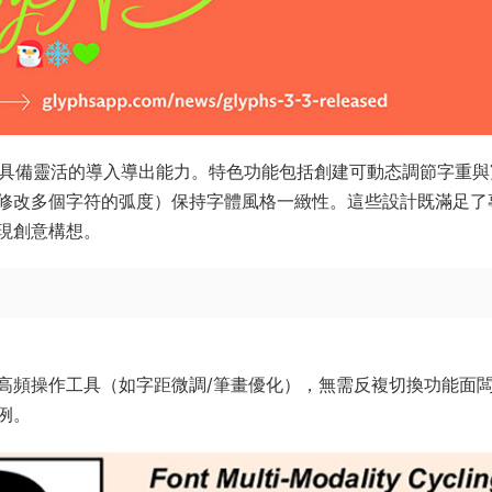
，并具備靈活的導入導出能力。特色功能包括創建可動态調節字重與
修改多個字符的弧度）保持字體風格一緻性。這些設計既滿足了
現創意構想。
高頻操作工具（如字距微調/筆畫優化），無需反複切換功能面
例。