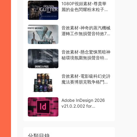
1080P視頻素材-尊貴華
麗的金色閃耀粉末粒子特
效動畫14組
音效素材-神奇的蒸汽機械
運轉工作無損聲音特效73
種
音效素材-懸念驚悚黑暗神
秘環境氛圍無損聲音特效
165組
音效素材-電影級科幻史詩
魔法賽博朋克戰争格鬥無
損聲音12套
Adobe InDesign 2026
v21.0.2.002 for
Windows中文版
分類目錄