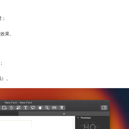
體；
質效果。
；
碼）。