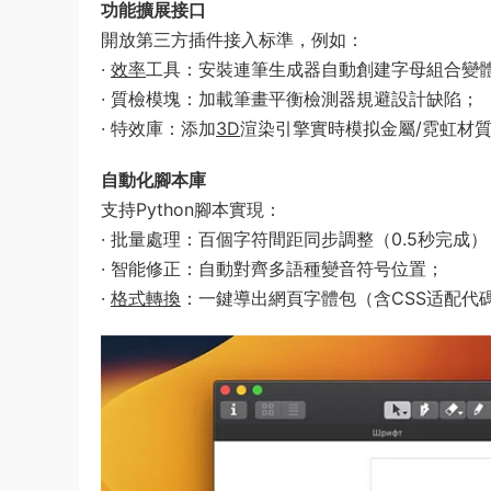
​功能擴展接口​
開放第三方插件接入标準，例如：
​·
效率
工具​：安裝連筆生成器自動創建字母組合變
​· 質檢模塊​：加載筆畫平衡檢測器規避設計缺陷；
​· 特效庫​：添加
3D
渲染引擎實時模拟金屬/霓虹材
​自動化腳本庫​
支持Python腳本實現：
· ​批量處理​：百個字符間距同步調整（0.5秒完成）
​· 智能修正​：自動對齊多語種變音符号位置；
​·
格式轉換
​：一鍵導出網頁字體包（含CSS适配代