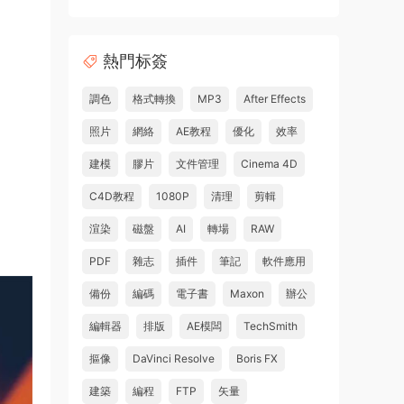
熱門标簽
調色
格式轉換
MP3
After Effects
照片
網絡
AE教程
優化
效率
建模
膠片
文件管理
Cinema 4D
C4D教程
1080P
清理
剪輯
渲染
磁盤
AI
轉場
RAW
PDF
雜志
插件
筆記
軟件應用
備份
編碼
電子書
Maxon
辦公
編輯器
排版
AE模闆
TechSmith
摳像
DaVinci Resolve
Boris FX
建築
編程
FTP
矢量