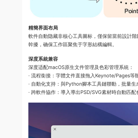
​精簡界面布局​
軟件自動隐藏非核心工具圖标，僅保留當前設計階
幹擾，确保工作區聚焦于字形結構編輯。
​深度系統兼容​
深度适配macOS原生文件管理及色彩管理系統：
​· 流程銜接​：字體文件直接拖入Keynote/Page
· ​自動化支持​：與Python腳本工具鏈聯動，批
​· 跨軟件協作​：導入導出PSD/SVG素材時自動