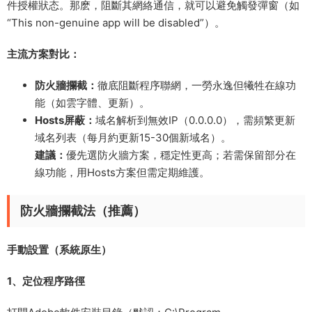
件授權狀态。那麽，阻斷其網絡通信，就可以避免觸發彈窗（如
“This non-genuine app will be disabled”）。
主流方案對比：
防火牆攔截​：
徹底阻斷程序聯網，一勞永逸但犧牲在線功
能（如雲字體、更新）。
Hosts屏蔽​：
域名解析到無效IP（0.0.0.0），需頻繁更新
域名列表（每月約更新15-30個新域名）。
建議​：
優先選防火牆方案，穩定性更高；若需保留部分在
線功能，用Hosts方案但需定期維護。
防火牆攔截法（推薦）​​
手動設置（系統原生）
​1、定位程序路徑​