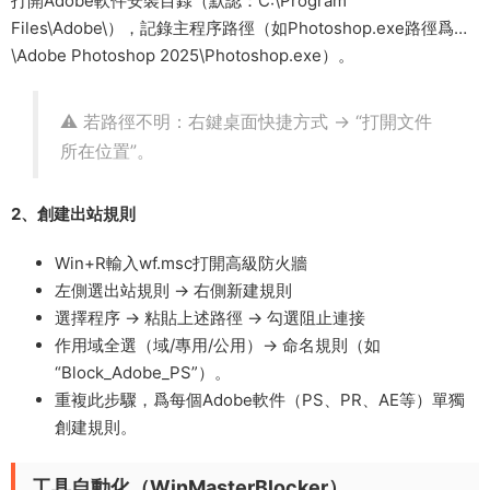
打開Adobe軟件安裝目錄（默認：C:\Program
Files\Adobe\），記錄主程序路徑（如Photoshop.exe路徑爲…
\Adobe Photoshop 2025\Photoshop.exe）。
⚠️ 若路徑不明：右鍵桌面快捷方式 → “打開文件
所在位置”。
2、創建出站規則​
Win+R輸入wf.msc打開高級防火牆
左側選出站規則​ → 右側新建規則​
選擇程序​ → 粘貼上述路徑 → 勾選阻止連接​
作用域全選（域/專用/公用）→ 命名規則（如
“Block_Adobe_PS”）。
​重複此步驟，爲每個Adobe軟件（PS、PR、AE等）單獨
創建規則。
工具自動化（WinMasterBlocker）