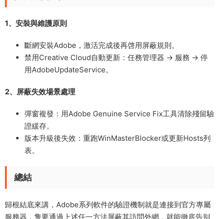
1、​安裝與維護原則​
斷網安裝Adobe，激活完成後再啓用屏蔽規則。
禁用Creative Cloud自動更新：任務管理器 → 服務 → 停
用AdobeUpdateService。
2、​屏蔽失效場景處理​
​彈窗複發​：用Adobe Genuine Service Fix工具清除殘留驗
證緩存。
​版本升級後失效​：重跑WinMasterBlocker或更新Hosts列
表。
總結
歸根結底來講，Adobe系列軟件的驗證機制就是連接到官方專屬
服務器，隻要通過上述任一方法屏蔽其訪問外網，就能徹底告别