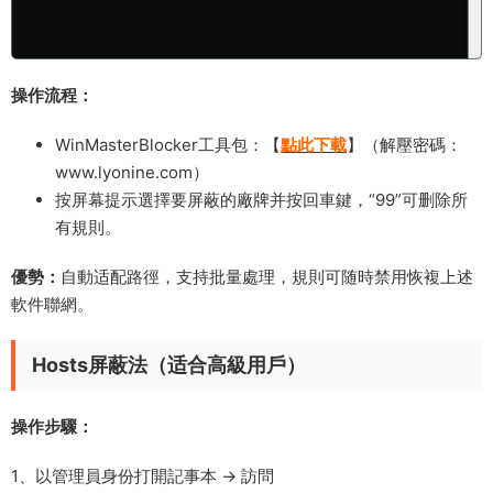
​操作流程​：
WinMasterBlocker工具包：【
點此下載
】（解壓密碼：
www.lyonine.com）
按屏幕提示選擇要屏蔽的廠牌并按回車鍵，“99”可删除所
有規則。
優勢​：
自動适配路徑，支持批量處理，規則可随時禁用恢複上述
軟件聯網。
Hosts屏蔽法（适合高級用戶）​​
操作步驟：
1、以管理員身份打開記事本 → 訪問