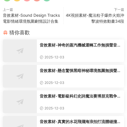
上一篇
下一篇
音效素材-Sound Design Tracks
4K視頻素材-魔法粒子爆炸火焰沖
電影情緒環境氛圍劇情設計合集
擊波特效動畫34段
猜你喜歡
音效素材-神奇的蒸汽機械運轉工作無損聲音特
效73種
2025-12-03
音效素材-懸念驚悚黑暗神秘環境氛圍無損聲音
特效165組
2025-12-03
音效素材-電影級科幻史詩魔法賽博朋克戰争格
鬥無損聲音12套
2025-12-03
音效素材-真實的水花飛濺海浪拍打流體碰撞無