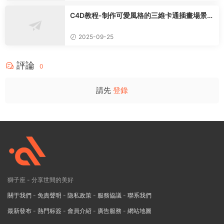
C4D教程-制作可愛風格的三維卡通插畫場景案
例課程
2025-09-25
評論
0
請先
登錄
獅子座 - 分享世間的美好
關于我們
-
免責聲明
-
隐私政策
-
服務協議
-
聯系我們
最新發布
-
熱門标簽
-
會員介紹
-
廣告服務
-
網站地圖