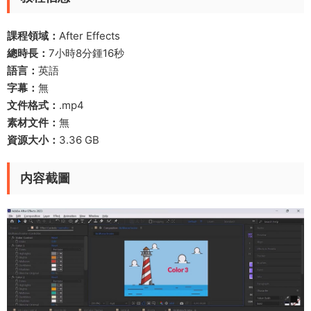
課程領域：
After Effects
總時長：
7小時8分鍾16秒
語言：
英語
字幕：
無
文件格式：
.mp4
素材文件：
無
資源大小：
3.36 GB
内容截圖