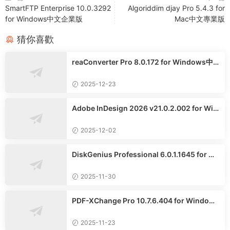
SmartFTP Enterprise 10.0.3292
Algoriddim djay Pro 5.4.3 for
for Windows中文企業版
Mac中文專業版
猜你喜歡
reaConverter Pro 8.0.172 for Windows中
文多語言專業版
2025-12-23
Adobe InDesign 2026 v21.0.2.002 for Win
dows中文版
2025-12-02
DiskGenius Professional 6.0.1.1645 for Wi
ndows英文專業版
2025-11-30
PDF-XChange Pro 10.7.6.404 for Windows
中文專業版
2025-11-23