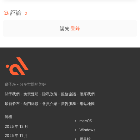
評論
0
請先
登錄
獅子座 - 分享世間的美好
關于我們
-
免責聲明
-
隐私政策
-
服務協議
-
聯系我們
最新發布
-
熱門标簽
-
會員介紹
-
廣告服務
-
網站地圖
歸檔
macOS
2025 年 12 月
Windows
2025 年 11 月
圖書館