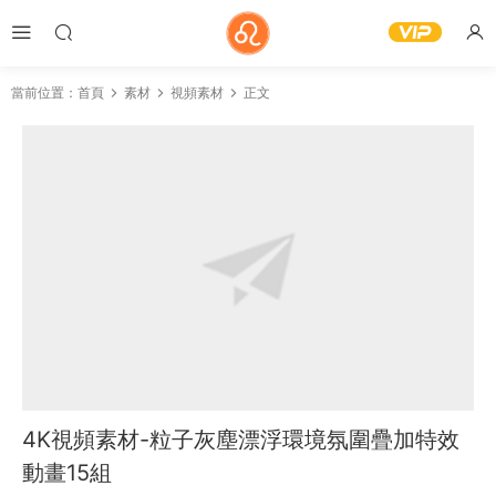
當前位置：
首頁
素材
視頻素材
正文
4K視頻素材-粒子灰塵漂浮環境氛圍疊加特效
動畫15組