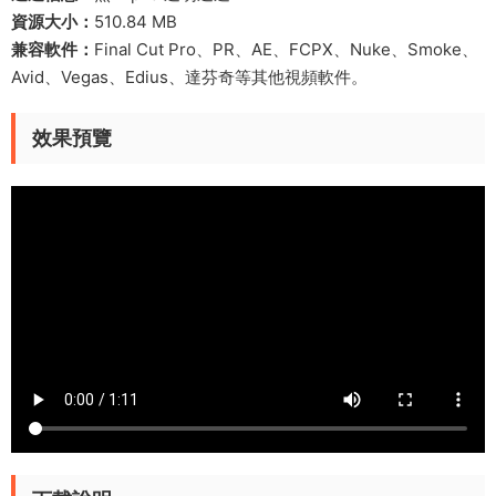
資源大小：
510.84 MB
兼容軟件：
Final Cut Pro、PR、AE、FCPX、Nuke、Smoke、
Avid、Vegas、Edius、達芬奇等其他視頻軟件。
效果預覽