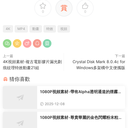
賞
0
0
4K
MP4
動畫
特效
視頻
上一篇
下一篇
4K視頻素材-複古電影膠片漏光劃
Crystal Disk Mark 8.0.4c for
痕紋理特效動畫21組
Windows多架構中文便攜版
猜你喜歡
1080P視頻素材-帶有Alpha透明通道的煙霧粒
子特效動畫42組
2025-12-08
1080P視頻素材-尊貴華麗的金色閃耀粉末粒子
特效動畫14組