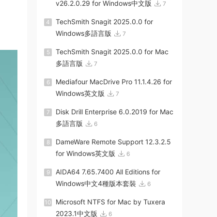
v26.2.0.29 for Windows中文版
7
TechSmith Snagit 2025.0.0 for
4
Windows多語言版
7
TechSmith Snagit 2025.0.0 for Mac
5
多語言版
7
Mediafour MacDrive Pro 11.1.4.26 for
6
Windows英文版
7
Disk Drill Enterprise 6.0.2019 for Mac
7
多語言版
6
DameWare Remote Support 12.3.2.5
8
for Windows英文版
6
AIDA64 7.65.7400 All Editions for
9
Windows中文4種版本套裝
6
Microsoft NTFS for Mac by Tuxera
10
2023.1中文版
6