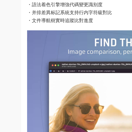
・語法着色引擎增強代碼變更識别度
・并排差異标記系統支持行内字符級對比
・文件導航樹實時追蹤比對進度