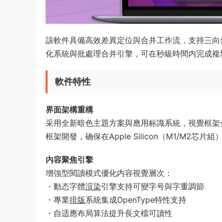
該軟件具備高效差異定位與合并工作流，支持三向
化系統與批處理合并引擎，可在秒級時間内完成複雜
軟件特性
界面架構重構​
采用全新暗色主題方案與應用标識系統，視覺框架全面适配ma
框架開發，确保在Apple Silicon（M1/M2芯
​内容聚焦引擎​
增強型閱讀模式優化内容視覺層次：
・動态字體
渲染
引擎支持可變字号與字重調節
・專業
排版
系統集成OpenType特性支持
・自适應布局算法提升長文檔可讀性