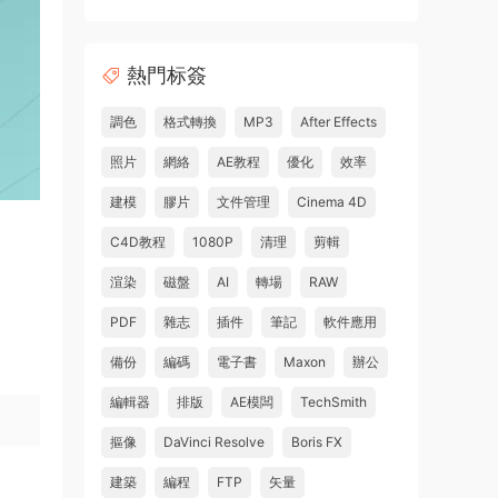
熱門标簽
調色
格式轉換
MP3
After Effects
照片
網絡
AE教程
優化
效率
建模
膠片
文件管理
Cinema 4D
C4D教程
1080P
清理
剪輯
渲染
磁盤
AI
轉場
RAW
PDF
雜志
插件
筆記
軟件應用
備份
編碼
電子書
Maxon
辦公
編輯器
排版
AE模闆
TechSmith
摳像
DaVinci Resolve
Boris FX
建築
編程
FTP
矢量