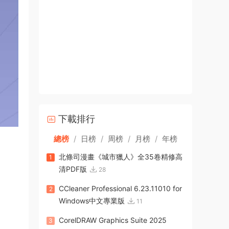
下載排行
總榜
/
日榜
/
周榜
/
月榜
/
年榜
北條司漫畫《城市獵人》全35卷精修高
1
清PDF版
28
CCleaner Professional 6.23.11010 for
2
Windows中文專業版
11
CorelDRAW Graphics Suite 2025
3