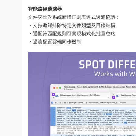
​智能路徑過濾器​
文件夾比對系統新增正則表達式過濾協議：
・支持遞歸排除特定文件類型及目錄結構
・通配符匹配規則可實現模式化批量忽略
・過濾配置雲端同步機制