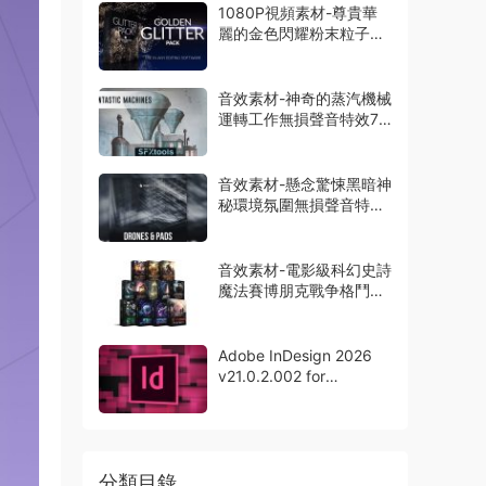
1080P視頻素材-尊貴華
麗的金色閃耀粉末粒子特
效動畫14組
音效素材-神奇的蒸汽機械
運轉工作無損聲音特效73
種
音效素材-懸念驚悚黑暗神
秘環境氛圍無損聲音特效
165組
音效素材-電影級科幻史詩
魔法賽博朋克戰争格鬥無
損聲音12套
Adobe InDesign 2026
v21.0.2.002 for
Windows中文版
分類目錄