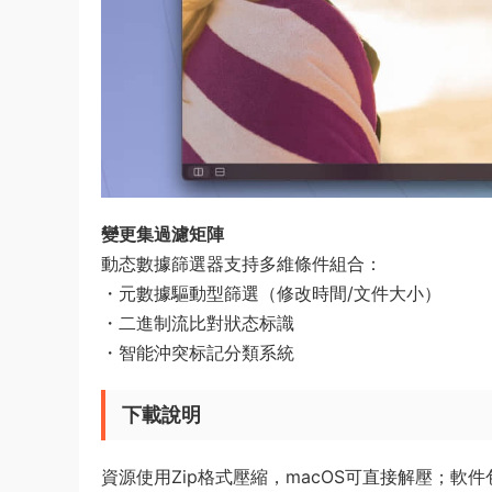
​變更集過濾矩陣​
動态數據篩選器支持多維條件組合：
・元數據驅動型篩選（修改時間/文件大小）
・二進制流比對狀态标識
・智能沖突标記分類系統
下載說明
資源使用Zip格式壓縮，macOS可直接解壓；軟