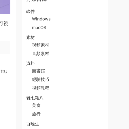
軟件
Windows
可視
macOS
素材
視頻素材
音頻素材
資料
圖書館
tUI
經驗技巧
視頻教程
雜七雜八
美食
旅行
百曉生