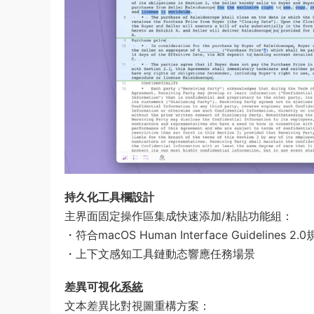
持久化工具欄設計​
主界面固定操作區集成快速添加/粘貼功能組：
・符合macOS Human Interface Guidelines 2.
・上下文感知工具鏈動态響應任務場景
​差異可視化
系統
文本差異比對視圖重構方案：