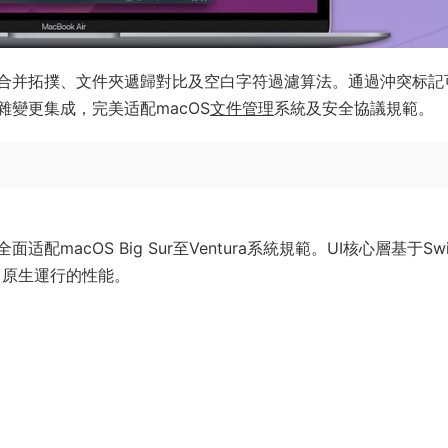
合并拓撲、文件夾遞歸對比及空白字符過濾算法。通過沖突标記
變更集成，完美适配macOS
文件管理
系統及安全協議規範。
cOS Big Sur至Ventura系統規範。UI核心層基于Swif
片組）原生運行的性能。