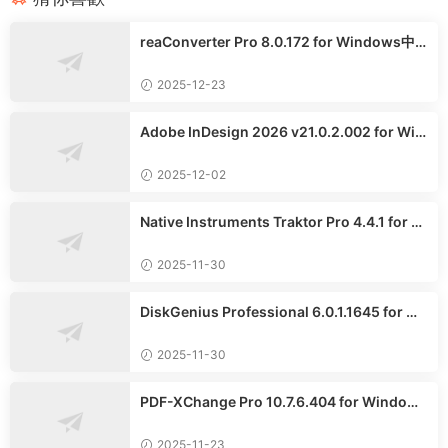
reaConverter Pro 8.0.172 for Windows中
文多語言專業版
2025-12-23
Adobe InDesign 2026 v21.0.2.002 for Win
dows中文版
2025-12-02
Native Instruments Traktor Pro 4.4.1 for W
indows英文專業版
2025-11-30
DiskGenius Professional 6.0.1.1645 for Wi
ndows英文專業版
2025-11-30
PDF-XChange Pro 10.7.6.404 for Windows
中文專業版
2025-11-23