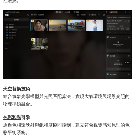
性瑕疵。
​天空替換技術​
結合氣象光學模型與光照匹配算法，實現大氣環境與場景光照的
物理準确融合。
​色彩和諧
引擎​
通過色相環映射與飽和度協同控制，建立符合視覺感知原理的色
彩平衡系統。