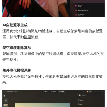
​AI自動遮罩生成​
運用實例分割技術識别物體邊緣，自動生成像素級精度的蒙版選
區，替代手動
摳圖
流程。
​架空線纜消除算法​
智能識别并移除圖像中的架空線纜結構，保持建築/天空區域的視
覺完整性。
​焦外虛化
模拟系統
模拟大光圈鏡頭光學特性，生成具有景深漸進過渡的自然虛化效
果。