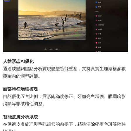
​人體形态AI優化​
通過肢體關鍵點分析實現體型智能重塑，支持真實生理結構參數
範圍内的體型調節。
​面部特征增強模塊​
自然優化五官比例：唇形飽滿度修正、牙齒亮白增強、眼周暗影
消除等非破壞性調整。
​智能皮膚分析系統​
在保留皮膚紋理與毛孔細節的前提下，精準清除痤瘡色斑等臨時