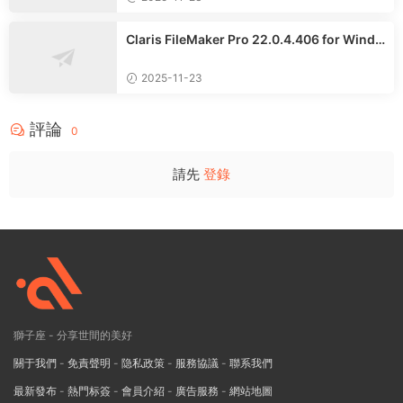
Claris FileMaker Pro 22.0.4.406 for Windo
ws中文專業版
2025-11-23
評論
0
請先
登錄
獅子座 - 分享世間的美好
關于我們
-
免責聲明
-
隐私政策
-
服務協議
-
聯系我們
最新發布
-
熱門标簽
-
會員介紹
-
廣告服務
-
網站地圖