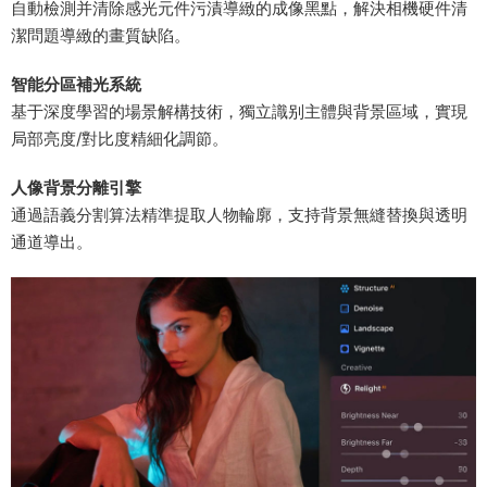
自動檢測并清除感光元件污漬導緻的成像黑點，解決相機硬件清
潔問題導緻的畫質缺陷。
​智能分區補光系統​
基于深度學習的場景解構技術，獨立識别主體與背景區域，實現
局部亮度/對比度精細化調節。
​人像背景分離引擎​
通過語義分割算法精準提取人物輪廓，支持背景無縫替換與透明
通道導出。