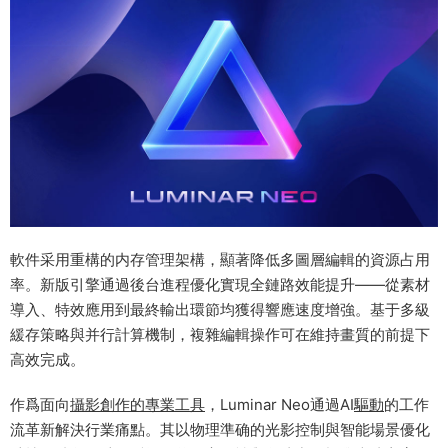
軟件采用重構的内存管理架構，顯著降低多圖層編輯的資源占用
率。新版引擎通過後台進程優化實現全鏈路效能提升——從素材
導入、特效應用到最終輸出環節均獲得響應速度增強。基于多級
緩存策略與并行計算機制，複雜編輯操作可在維持畫質的前提下
高效完成。
作爲面向
攝影創作的專業工具
，Luminar Neo通過AI
驅動
的工作
流革新解決行業痛點。其以物理準确的光影控制與智能場景優化