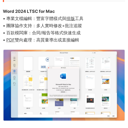
Word 2024 LTSC​ for Mac
• 專業文檔編輯：豐富字體樣式與
排版
工具
• 團隊協作支持：多人實時修改+批注追蹤
• 百款模闆庫：合同/報告等格式快速生成
•
PDF
雙向處理：高質量導出或直接編輯