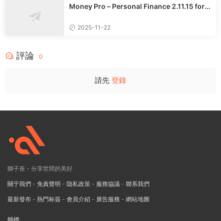
Money Pro – Personal Finance 2.11.15 for
Mac中文多語言版
2025-11-22
評論
0
請先
登錄
獅子座 - 分享世間的美好
關于我們
-
免責聲明
-
隐私政策
-
服務協議
-
聯系我們
最新發布
-
熱門标簽
-
會員介紹
-
廣告服務
-
網站地圖
歸檔