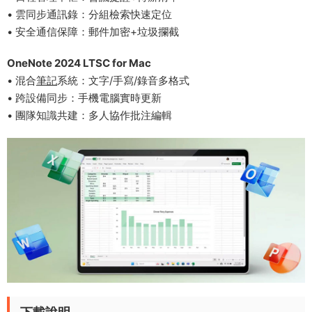
• 雲同步通訊錄：分組檢索快速定位
• 安全通信保障：郵件加密+垃圾攔截
​OneNote 2024 LTSC​​ for Mac
• 混合
筆記
系統：文字/手寫/錄音多格式
• 跨設備同步：手機電腦實時更新
• 團隊知識共建：多人協作批注編輯