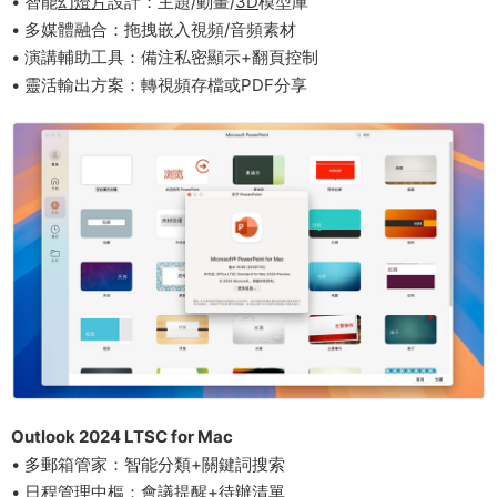
• 智能
幻燈片
設計：主題/動畫/
3D
模型庫
• 多媒體融合：拖拽嵌入視頻/音頻素材
• 演講輔助工具：備注私密顯示+翻頁控制
• 靈活輸出方案：轉視頻存檔或PDF分享
​Outlook 2024 LTSC​​ for Mac
• 多郵箱管家：智能分類+關鍵詞搜索
• 日程管理中樞：會議提醒+待辦清單