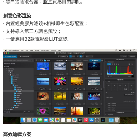
· 黑白通道混合器：
膠片
質感自由調配。
​創意色彩
渲染
· 内置經典膠片濾鏡+相機原生色彩配置；
· 支持導入第三方調色預設；
· 一鍵應用32款電影級LUT濾鏡。
​高效編輯方案​