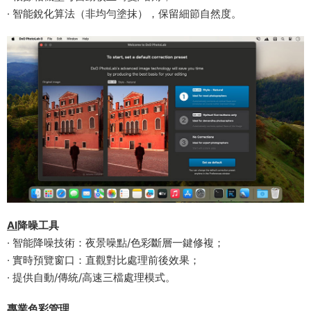
· 智能銳化算法（非均勻塗抹），保留細節自然度。
​AI
降噪工具​
· 智能降噪技術：夜景噪點/色彩斷層一鍵修複；
· 實時預覽窗口：直觀對比處理前後效果；
· 提供自動/傳統/高速三檔處理模式。
​專業色彩管理​