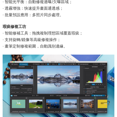
· 智能光平衡：自動修複過曝/欠曝區域；
· 透霧增強：快速提升畫面通透感；
· 批量預設應用：多照片同步處理。
​瑕疵修複工坊​
· 智能修補工具：拖拽複制理想區域覆蓋瑕疵；
· 支持旋轉/鏡像等高級修複操作；
· 畫筆定制修複範圍，自動識别邊緣。