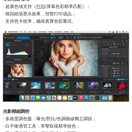
· 超廣色域支持（
打印
/屏幕色彩精準匹配）；
· 模拟紙張墨水效果，預覽打印成品；
· 支持色卡校準，确保真實色彩重現。
​光影精細調控​
· 多維度調色盤：曝光/對比/色調曲線獨立調節；
· 白平衡滴管工具：單擊取樣精準校色；