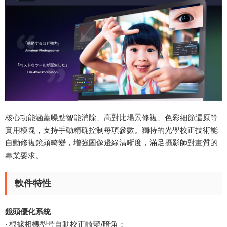
核心功能涵蓋噪點智能消除、高對比場景修複、色彩細節還原等
實用模塊，支持手動精确控制每項參數。獨特的光學校正技術能
自動修複鏡頭畸變，增強圖像邊緣清晰度，滿足攝影師對畫質的
專業要求。
軟件特性
鏡頭優化系統​
· 根據相機型号自動校正畸變/暗角；