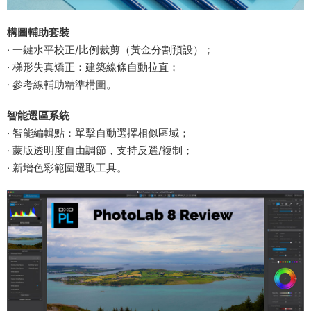
​構圖輔助套裝​
· 一鍵水平校正/比例裁剪（黃金分割預設）；
· 梯形失真矯正：建築線條自動拉直；
· 參考線輔助精準構圖。
​智能選區系統​
· 智能編輯點：單擊自動選擇相似區域；
· 蒙版透明度自由調節，支持反選/複制；
· 新增色彩範圍選取工具。