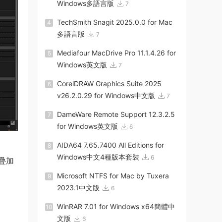
Windows多語言版
7
TechSmith Snagit 2025.0.0 for Mac
4
多語言版
7
Mediafour MacDrive Pro 11.1.4.26 for
5
Windows英文版
7
CorelDRAW Graphics Suite 2025
6
v26.2.0.29 for Windows中文版
7
DameWare Remote Support 12.3.2.5
7
for Windows英文版
6
AIDA64 7.65.7400 All Editions for
8
Windows中文4種版本套裝
6
疊加
Microsoft NTFS for Mac by Tuxera
9
2023.1中文版
6
WinRAR 7.01 for Windows x64簡體中
10
文版
6