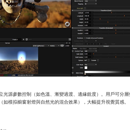
立光源參數控制（如色溫、漸變過渡、邊緣銳度）。用戶可分層
（如模拟櫥窗射燈與自然光的混合效果），大幅提升視覺質感。