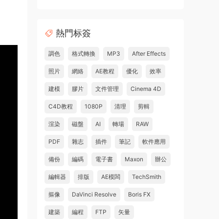
熱門标簽
調色
格式轉換
MP3
After Effects
照片
網絡
AE教程
優化
效率
建模
膠片
文件管理
Cinema 4D
C4D教程
1080P
清理
剪輯
渲染
磁盤
AI
轉場
RAW
PDF
雜志
插件
筆記
軟件應用
備份
編碼
電子書
Maxon
辦公
編輯器
排版
AE模闆
TechSmith
摳像
DaVinci Resolve
Boris FX
建築
編程
FTP
矢量