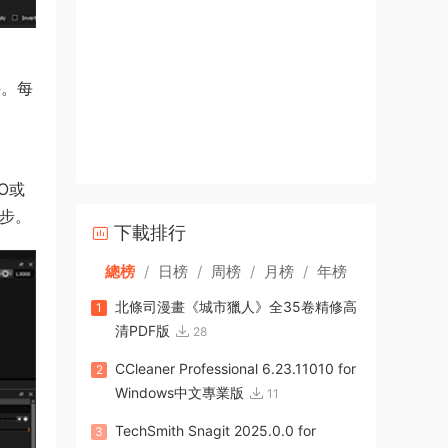
件。每
O或
同步。
下載排行
總榜
/
日榜
/
周榜
/
月榜
/
年榜
北條司漫畫《城市獵人》全35卷精修高
1
清PDF版
28
CCleaner Professional 6.23.11010 for
2
Windows中文專業版
11
TechSmith Snagit 2025.0.0 for
3