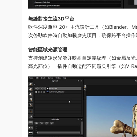
無縫對接主流3D平台​
軟件深度兼容 ​20+ 主流設計工具​（如Blender
次啓動軟件時自動加載曆史項目，确保跨平台操作
​智能區域光源管理​
支持創建矩形光源并映射自定義紋理（如金屬反光
高光部位），插件自動适配不同渲染引擎（如V-Ra