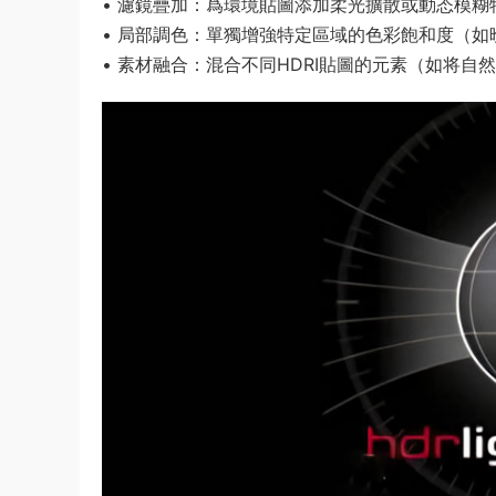
• ​濾鏡疊加​：爲環境貼圖添加柔光擴散或動态模糊
• ​局部調色​：單獨增強特定區域的色彩飽和度（
• ​素材融合​：混合不同HDRI貼圖的元素（如