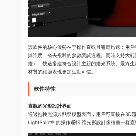
該軟件的核心優勢在于​操作直觀且響應迅速​：用
與強度，省去複雜的參數調試過程。同時支持大範
燈），快速搭建符合設計主題的燈光系統。最終生
材質的細節表現更加生動可信。
軟件特性
直觀的光影設計界面​
通過拖拽光源與點擊模型表面，用戶可直接在3D渲
LightPaint® 的操作邏輯​ 讓光影設計像