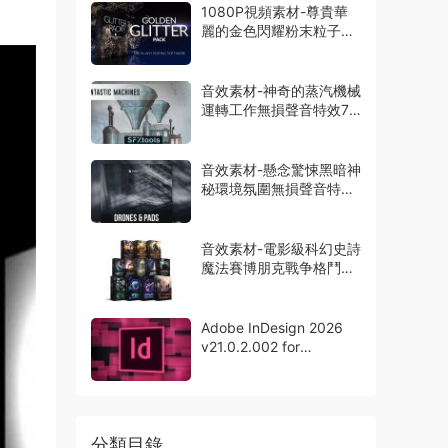
1080P視頻素材-尊貴華
麗的金色閃耀粉末粒子特
效動畫14組
音效素材-神奇的蒸汽機械
運轉工作無損聲音特效73
種
音效素材-懸念驚悚黑暗神
秘環境氛圍無損聲音特效
165組
音效素材-電影級科幻史詩
魔法賽博朋克戰争格鬥無
損聲音12套
Adobe InDesign 2026
v21.0.2.002 for
Windows中文版
分類目錄