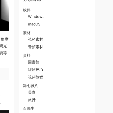
軟件
Windows
macOS
素材
光角度
視頻素材
聚光
音頻素材
璃等
資料
圖書館
經驗技巧
視頻教程
雜七雜八
美食
​
旅行
。
百曉生