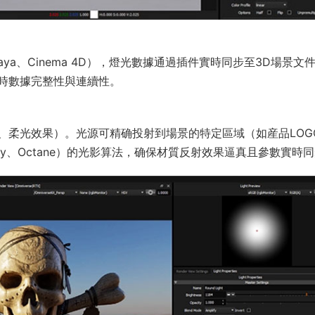
、Maya、Cinema 4D），燈光數據通過插件實時同步至3D場景文
時數據完整性與連續性。
、柔光效果）。光源可精确投射到場景的特定區域（如産品LOG
y、Octane）的光影算法，确保材質反射效果逼真且參數實時