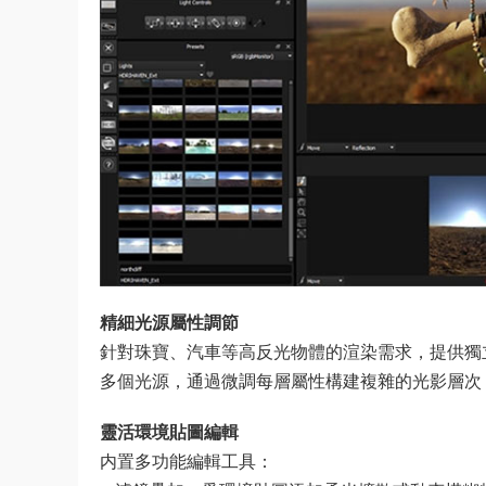
​精細光源屬性調節​
針對珠寶、汽車等高反光物體的渲染需求，提供獨
多個光源，通過微調每層屬性構建複雜的光影層次
​靈活環境貼圖編輯​
内置多功能編輯工具：