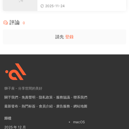
2025-11-24
評論
0
請先
登錄
獅子座 - 分享世間的美好
關于我們
-
免責聲明
-
隐私政策
-
服務協議
-
聯系我們
最新發布
-
熱門标簽
-
會員介紹
-
廣告服務
-
網站地圖
歸檔
macOS
2025 年 12 月