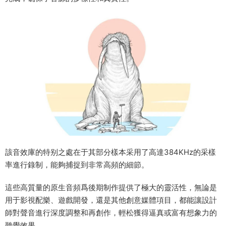
該音效庫的特别之處在于其部分樣本采用了高達384KHz的采樣
率進行錄制，能夠捕捉到非常高頻的細節。
這些高質量的原生音頻爲後期制作提供了極大的靈活性，無論是
用于影視配樂、遊戲開發，還是其他創意媒體項目，都能讓設計
師對聲音進行深度調整和再創作，輕松獲得逼真或富有想象力的
聽覺效果。