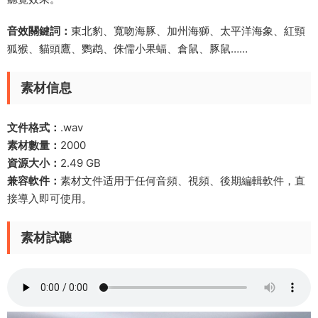
音效關鍵詞：
東北豹、寬吻海豚、加州海獅、太平洋海象、紅頸
狐猴、貓頭鷹、鹦鹉、侏儒小果蝠、倉鼠、豚鼠……
素材信息
文件格式：
.wav
素材數量：
2000
資源大小：
2.49 GB
兼容軟件：
素材文件适用于任何音頻、視頻、後期編輯軟件，直
接導入即可使用。
素材試聽