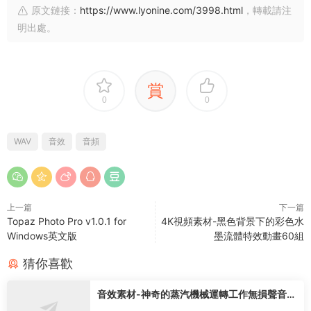
原文鏈接：
https://www.lyonine.com/3998.html
，轉載請注
明出處。
賞
0
0
WAV
音效
音頻
上一篇
下一篇
Topaz Photo Pro v1.0.1 for
4K視頻素材-黑色背景下的彩色水
Windows英文版
墨流體特效動畫60組
猜你喜歡
音效素材-神奇的蒸汽機械運轉工作無損聲音特
效73種