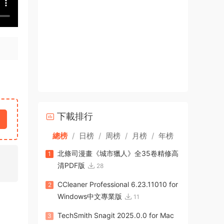
下載排行
總榜
/
日榜
/
周榜
/
月榜
/
年榜
北條司漫畫《城市獵人》全35卷精修高
1
清PDF版
28
CCleaner Professional 6.23.11010 for
2
Windows中文專業版
11
TechSmith Snagit 2025.0.0 for Mac
3