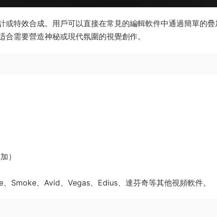
計或特效合成。用戶可以直接在常見的編輯軟件中通過簡單的疊
适合需要營造神秘或現代氛圍的視覺創作。
疊加）
、Nuke、Smoke、Avid、Vegas、Edius、達芬奇等其他視頻軟件。