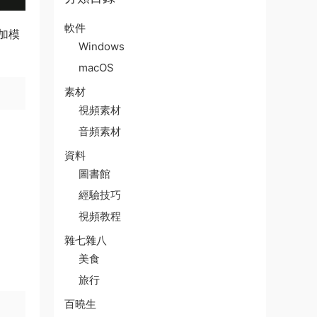
軟件
加模
Windows
macOS
素材
視頻素材
音頻素材
資料
圖書館
經驗技巧
視頻教程
雜七雜八
美食
旅行
百曉生