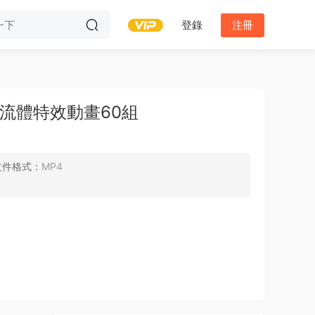
登錄
注冊
流體特效動畫60組
文件格式：
MP4