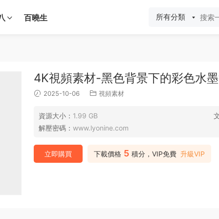
所有分類
八
百曉生
4K視頻素材-黑色背景下的彩色水墨
2025-10-06
視頻素材
資源大小：
1.99 GB
解壓密碼：
www.lyonine.com
5
立即購買
下載價格
積分，VIP免費
升級VIP