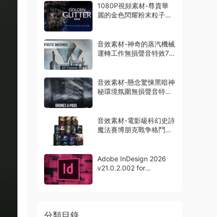
1080P視頻素材-尊貴華
麗的金色閃耀粉末粒子特
效動畫14組
音效素材-神奇的蒸汽機械
運轉工作無損聲音特效73
種
音效素材-懸念驚悚黑暗神
秘環境氛圍無損聲音特效
165組
音效素材-電影級科幻史詩
魔法賽博朋克戰争格鬥無
損聲音12套
Adobe InDesign 2026
v21.0.2.002 for
Windows中文版
分類目錄