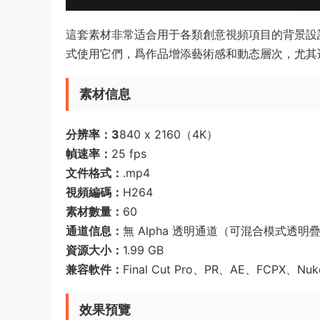
這套素材非常适合用于各類創意視頻項目的背景設
式使用它們，爲作品增添藝術感和動态層次，尤其
素材信息
分辨率：3
840 x 2160（4K）
幀速率：
25 fps
文件格式：
.mp4
視頻編碼：
H264
素材數量：
60
通道信息：
無 Alpha 透明通道（可混合模式透明
資源大小：
1.99 GB
兼容軟件：
Final Cut Pro、PR、AE、FCPX
效果預覽