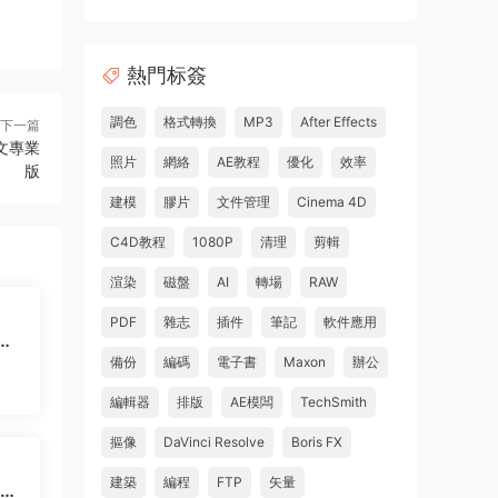
熱門标簽
調色
格式轉換
MP3
After Effects
下一篇
s中文專業
照片
網絡
AE教程
優化
效率
版
建模
膠片
文件管理
Cinema 4D
C4D教程
1080P
清理
剪輯
渲染
磁盤
AI
轉場
RAW
PDF
雜志
插件
筆記
軟件應用
的
1
備份
編碼
電子書
Maxon
辦公
編輯器
排版
AE模闆
TechSmith
摳像
DaVinci Resolve
Boris FX
建築
編程
FTP
矢量
古電