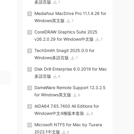
多語言版
7
Mediafour MacDrive Pro 11.1.4.26 for
4
Windows英文版
7
CorelDRAW Graphics Suite 2025
5
v26.2.0.29 for Windows中文版
7
TechSmith Snagit 2025.0.0 for
6
Windows多語言版
7
Disk Drill Enterprise 6.0.2019 for Mac
7
多語言版
6
DameWare Remote Support 12.3.2.5
8
for Windows英文版
6
AIDA64 7.65.7400 All Editions for
9
Windows中文4種版本套裝
6
Microsoft NTFS for Mac by Tuxera
10
2023.1中文版
6