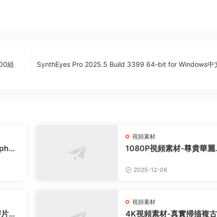
00組
SynthEyes Pro 2025.5 Build 3399 64-bit for Window
視頻素材
pha
1080P視頻素材-尊貴華麗
效動畫
金色閃耀粉末粒子特效動畫
4組
2025-12-06
視頻素材
膠片污
4K視頻素材-真實掃描複