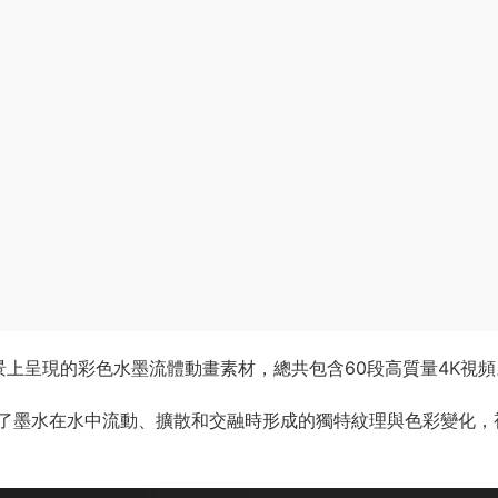
上呈現的彩色水墨流體動畫素材，總共包含60段高質量4K視頻
了墨水在水中流動、擴散和交融時形成的獨特紋理與色彩變化，